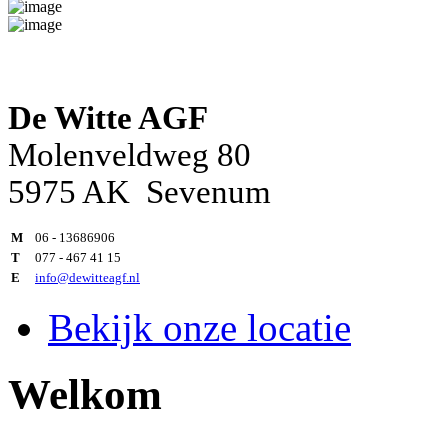
De Witte AGF
Molenveldweg 80
5975 AK Sevenum
M
06 - 13686906
T
077 - 467 41 15
E
info@dewitteagf.nl
Bekijk onze locatie
Welkom